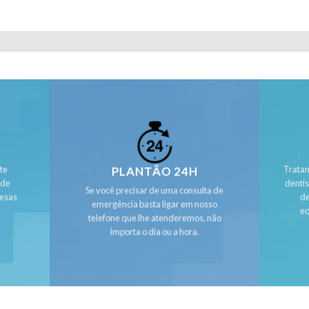
te
Tratam
PLANTÃO 24H
 de
denti
Se você precisar de uma consulta de
resas
de
emergência basta ligar em nosso
eq
telefone que lhe atenderemos, não
importa o dia ou a hora.