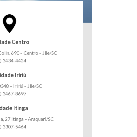
dade Centro
lin, 690 – Centro – Jlle/SC
) 3434-4424
dade Iririú
3348 – Iririú – Jlle/SC
) 3467-8697
dade Itinga
, 27 Itinga – Araquari/SC
) 3307-5464