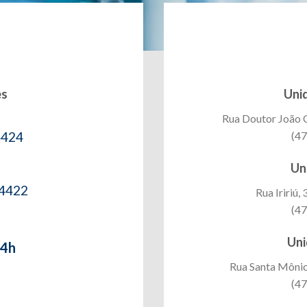
es
Uni
Rua Doutor João Co
4424
(47
Uni
-4422
Rua Iririú, 
(47
Uni
24h
Rua Santa Mônica
(47