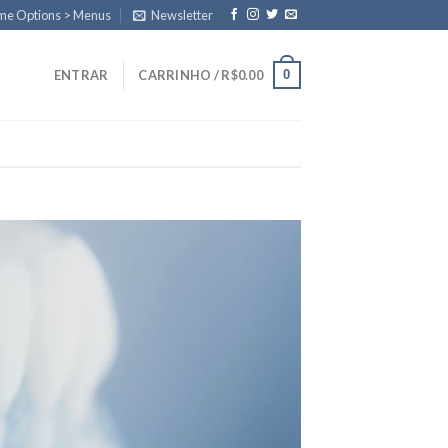
eme Options > Menus
Newsletter
0
ENTRAR
CARRINHO /
R$
0.00