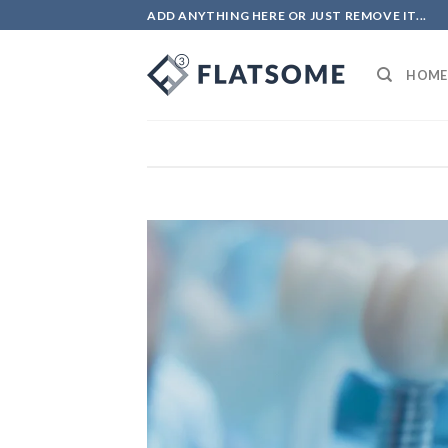
ADD ANYTHING HERE OR JUST REMOVE IT...
HOME