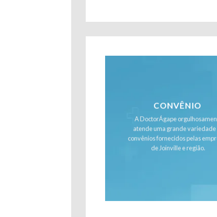
CONVÊNIO
A DoctorÁgape orgulhosamen
atende uma grande variedade
convênios fornecidos pelas emp
de Joinville e região.