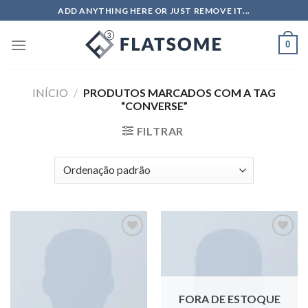
ADD ANYTHING HERE OR JUST REMOVE IT...
0
INÍCIO
/
PRODUTOS MARCADOS COM A TAG
“CONVERSE”
FILTRAR
Adicionar
Adicionar
aos meus
aos meus
desejos
desejos
FORA DE ESTOQUE