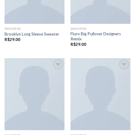
SWEATERS
SWEATERS
Fluro Big Pullover Designers
Brooklyn Long Sleeve Sweater
Remix
R$
29.00
R$
29.00
Adicionar
Adicionar
aos meus
aos meus
desejos
desejos