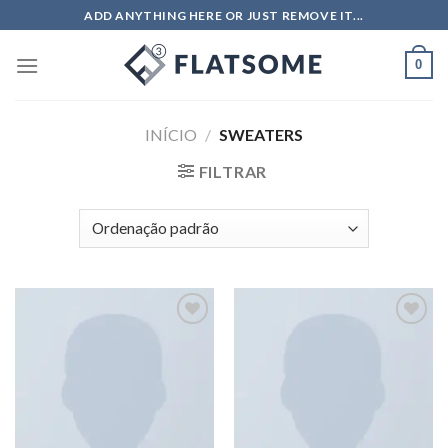
ADD ANYTHING HERE OR JUST REMOVE IT...
0
INÍCIO
/
SWEATERS
FILTRAR
Adicionar
Adicionar
aos meus
aos meus
desejos
desejos