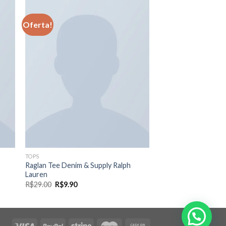
Oferta!
nar
Adicionar
eus
aos meus
os
desejos
TOPS
Raglan Tee Denim & Supply Ralph
Lauren
R$
29.00
R$
9.90