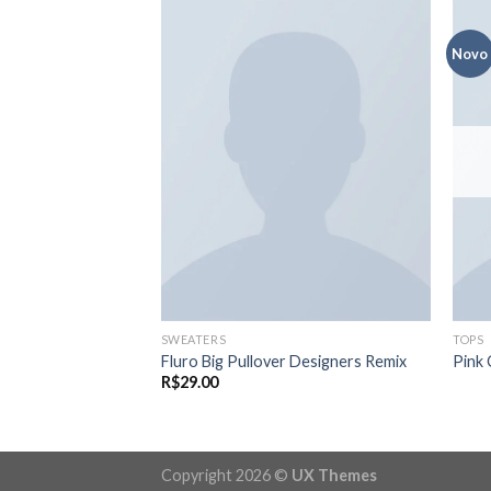
Novo
Adicionar
Adicionar
aos meus
aos meus
desejos
desejos
SWEATERS
TOPS
isy May
Fluro Big Pullover Designers Remix
Pink 
R$
29.00
Copyright 2026 ©
UX Themes