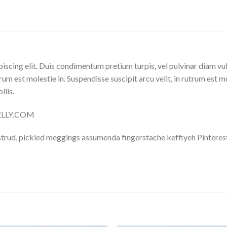
iscing elit. Duis condimentum pretium turpis, vel pulvinar diam vu
trum est molestie in. Suspendisse suscipit arcu velit, in rutrum est m
llis.
NELLY.COM
trud, pickled meggings assumenda fingerstache keffiyeh Pinterest