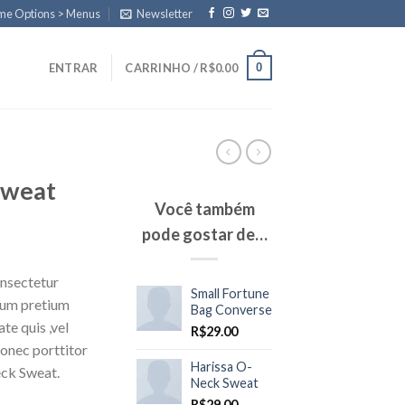
eme Options > Menus
Newsletter
0
ENTRAR
CARRINHO /
R$
0.00
Sweat
Você também
pode gostar de…
onsectetur
Small Fortune
ntum pretium
Bag Converse
te quis ,vel
R$
29.00
Donec porttitor
Harissa O-
eck Sweat.
Neck Sweat
R$
29.00