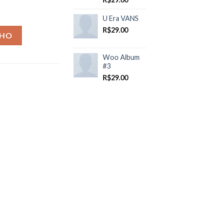
U Era VANS
R$
29.00
NHO
Woo Album
#3
R$
29.00