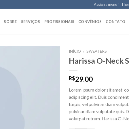
Assign a menu in Th
SOBRE
SERVIÇOS
PROFISSIONAIS
CONVÊNIOS
CONTATO
INÍCIO
/
SWEATERS
Harissa O-Neck 
Adicionar
29.00
R$
aos meus
desejos
Lorem ipsum dolor sit amet, c
adipiscing elit. Duis condime
turpis, vel pulvinar diam vulputa
pulvinar diam vulputate quis. 
volutpat rutrum. Harissa O-N