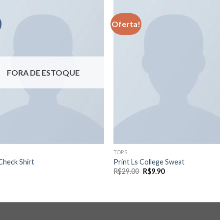
Oferta!
Adicionar
Adicio
aos meus
aos m
desejos
desej
FORA DE ESTOQUE
TOPS
Check Shirt
Print Ls College Sweat
R$
29.00
R$
9.90