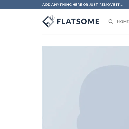
ADD ANYTHING HERE OR JUST REMOVE IT...
HOME