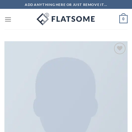
ADD ANYTHING HERE OR JUST REMOVE IT...
0
Adicionar
aos meus
desejos