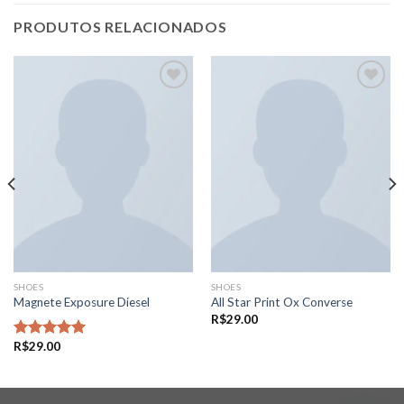
PRODUTOS RELACIONADOS
Adicionar
Adicionar
aos meus
aos meus
desejos
desejos
SHOES
SHOES
Magnete Exposure Diesel
All Star Print Ox Converse
R$
29.00
R$
29.00
Avaliação
5.00
de 5