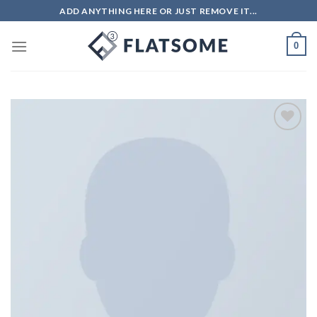
ADD ANYTHING HERE OR JUST REMOVE IT...
0
Adicionar
aos meus
desejos